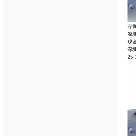
深
深
现
深
25-