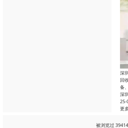
深
回
备
深
25-
更
被浏览过 394