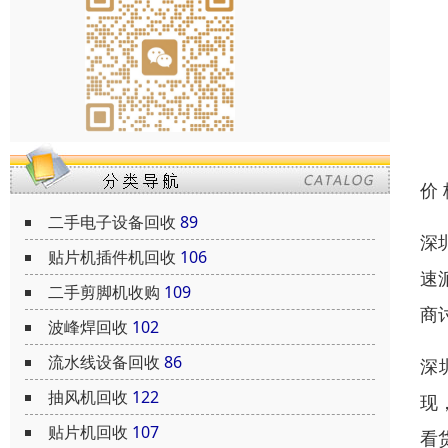
价
二手电子设备回收
89
深
贴片机插件机回收
106
速
二手剪脚机收购
109
商
波峰焊回收
102
流水线设备回收
86
深
抽风机回收
122
现
贴片机回收
107
看