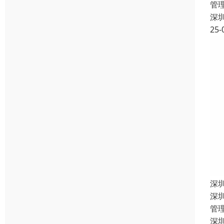
管
深
25-
深
深
管
深