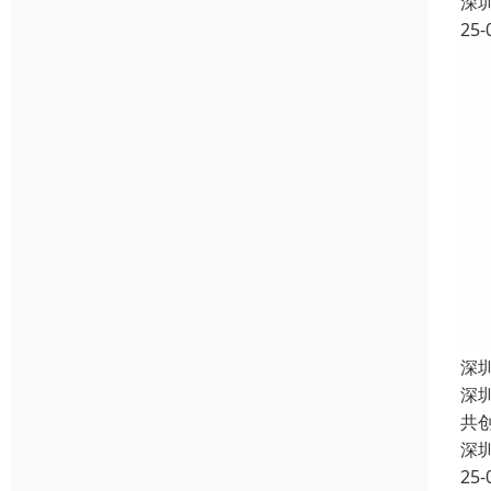
深
25-
深
深
共
深
25-