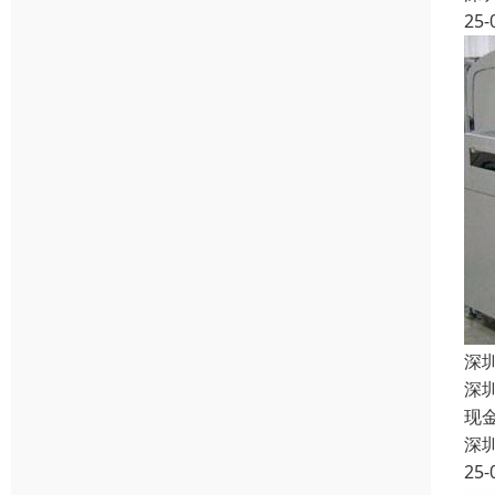
25-
深
深
现
深
25-