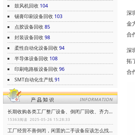
鼓风机回收
104
深
锡膏印刷设备回收
103
金
点胶设备回收
85
合
封装设备回收
98
柔性自动化设备回收
94
深
半导体设备回收
108
拓
印刷电路板设备回收
96
合
SMT自动化生产线
91
长期收购各类工厂整厂设备、倒闭厂回收、齐力环保、共创辉煌
15363阅读 2025-05-26 15:28:33
工厂经营不善倒闭，闲置的二手设备应该怎么找到买家靠谱的买家