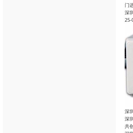
门
深
25-
深
深
共