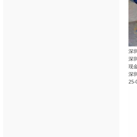
深
深
现
深
25-