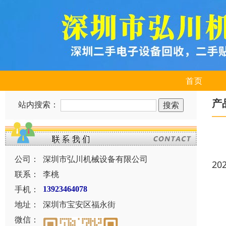
首页
产
站内搜索：
公司：
深圳市弘川机械设备有限公司
20
联系：
李桃
手机：
13923464078
地址：
深圳市宝安区福永街
微信：