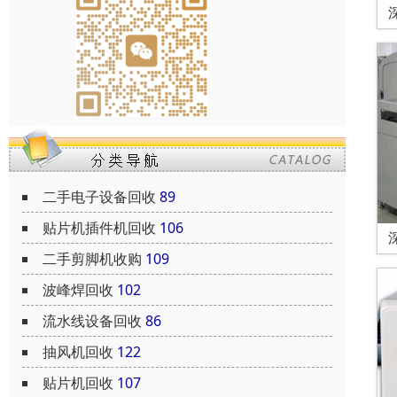
二手电子设备回收
89
贴片机插件机回收
106
二手剪脚机收购
109
波峰焊回收
102
流水线设备回收
86
抽风机回收
122
贴片机回收
107