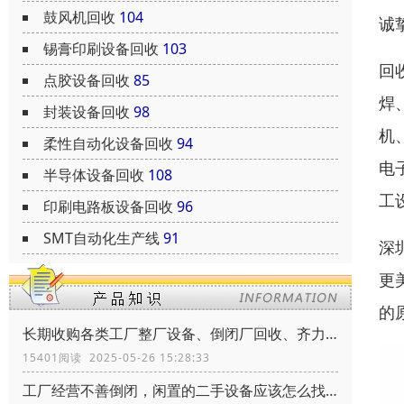
鼓风机回收
104
诚
锡膏印刷设备回收
103
回
点胶设备回收
85
焊
封装设备回收
98
机
柔性自动化设备回收
94
电
半导体设备回收
108
工
印刷电路板设备回收
96
SMT自动化生产线
91
深
更
的
长期收购各类工厂整厂设备、倒闭厂回收、齐力环保、共创辉煌
15401阅读 2025-05-26 15:28:33
工厂经营不善倒闭，闲置的二手设备应该怎么找到买家靠谱的买家