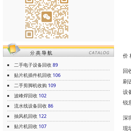
价
二手电子设备回收
89
回
贴片机插件机回收
106
刷
二手剪脚机收购
109
设
波峰焊回收
102
锐
流水线设备回收
86
抽风机回收
122
深
贴片机回收
107
现