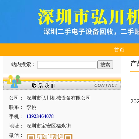
首页
产
站内搜索：
公司：
深圳市弘川机械设备有限公司
20
联系：
李桃
手机：
13923464078
地址：
深圳市宝安区福永街
微信：