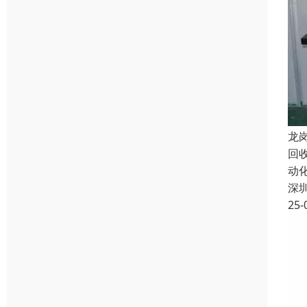
龙
回
动
深
25-