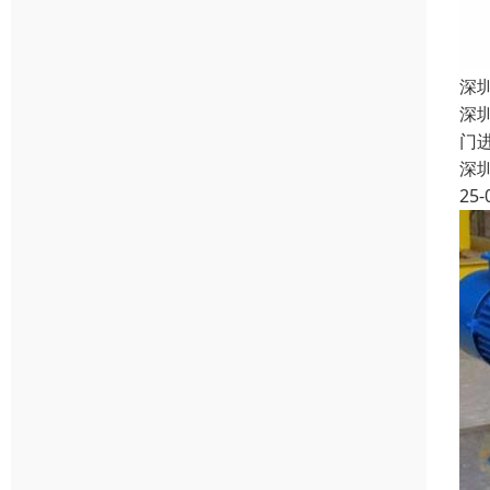
深
深
门
深
25-