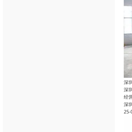
深
深
经
深
25-