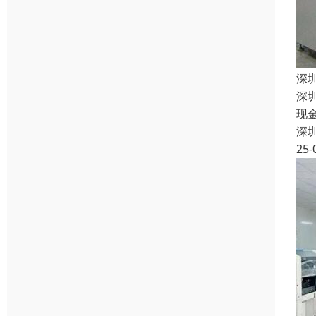
深
深
现
深
25-