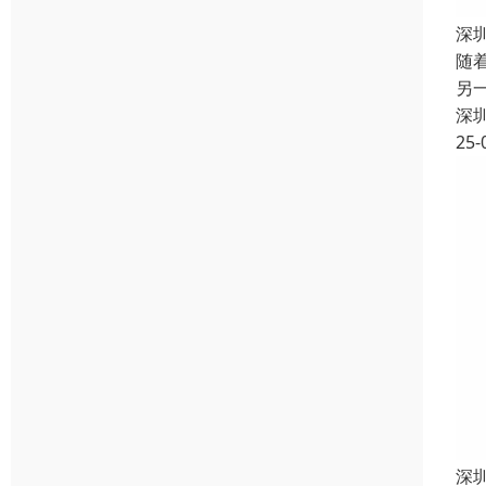
深
随
另
深
25-
深