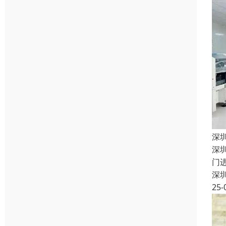
深
深
门
深
25-