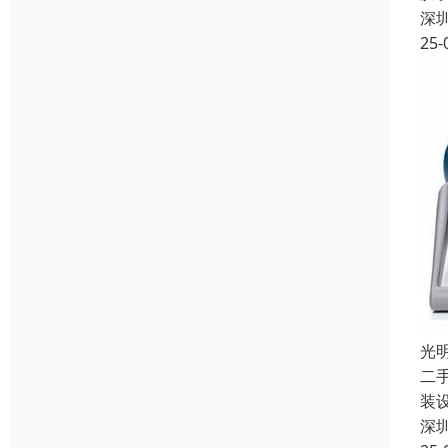
深
25-
光
二
装
深