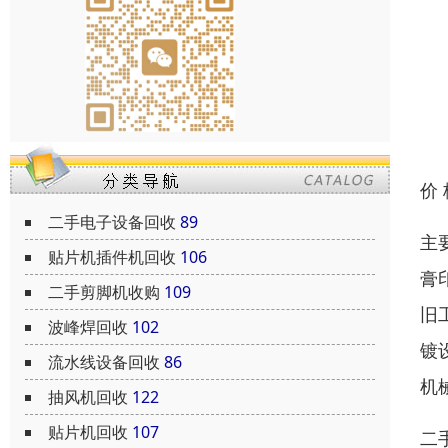
价
二手电子设备回收
89
主
贴片机插件机回收
106
膏
二手剪脚机收购
109
旧
波峰焊回收
102
镀
流水线设备回收
86
机
抽风机回收
122
贴片机回收
107
二