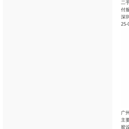
二
付
深
25-
广
主
胶