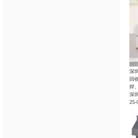
深
回
焊
深
25-