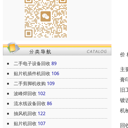
价
二手电子设备回收
89
主
贴片机插件机回收
106
膏
二手剪脚机收购
109
旧
波峰焊回收
102
镀
流水线设备回收
86
机
抽风机回收
122
贴片机回收
107
回