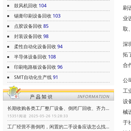
鼓风机回收
104
刷
锡膏印刷设备回收
103
业
点胶设备回收
85
取
封装设备回收
98
深
柔性自动化设备回收
94
拓
半导体设备回收
108
合
印刷电路板设备回收
96
SMT自动化生产线
91
公
工
设
长期收购各类工厂整厂设备、倒闭厂回收、齐力环保、共创辉煌
械
15351阅读 2025-05-26 15:28:33
于
工厂经营不善倒闭，闲置的二手设备应该怎么找到买家靠谱的买家