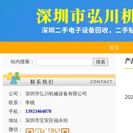
首页
产
站内搜索：
公司：
深圳市弘川机械设备有限公司
20
联系：
李桃
手机：
13923464078
地址：
深圳市宝安区福永街
微信：