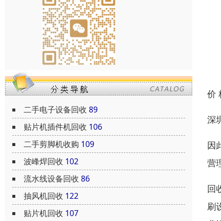
价
二手电子设备回收
89
深
贴片机插件机回收
106
二手剪脚机收购
109
因
波峰焊回收
102
营
流水线设备回收
86
回
抽风机回收
122
刷
贴片机回收
107