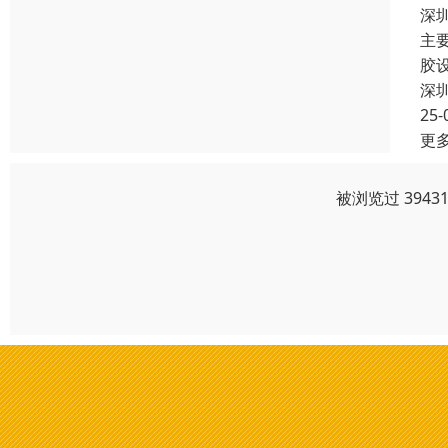
深
主
胶
深
25-
更
被浏览过 394