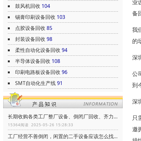
业
鼓风机回收
104
备
锡膏印刷设备回收
103
点胶设备回收
85
我
封装设备回收
98
的
柔性自动化设备回收
94
深
半导体设备回收
108
印刷电路板设备回收
96
公
SMT自动化生产线
91
到
深
长期收购各类工厂整厂设备、倒闭厂回收、齐力环保、共创辉煌
只
15364阅读 2025-05-26 15:28:33
邀
工厂经营不善倒闭，闲置的二手设备应该怎么找到买家靠谱的买家
排