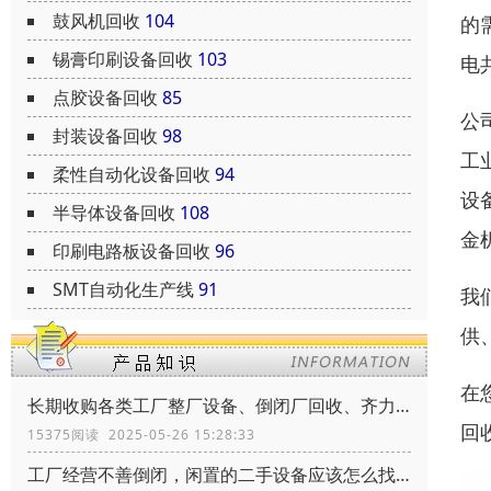
鼓风机回收
104
的
锡膏印刷设备回收
103
电
点胶设备回收
85
公
封装设备回收
98
工
柔性自动化设备回收
94
设
半导体设备回收
108
金
印刷电路板设备回收
96
SMT自动化生产线
91
我
供
在
长期收购各类工厂整厂设备、倒闭厂回收、齐力环保、共创辉煌
回
15375阅读 2025-05-26 15:28:33
工厂经营不善倒闭，闲置的二手设备应该怎么找到买家靠谱的买家