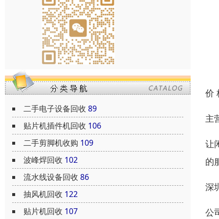
价
二手电子设备回收
89
主
贴片机插件机回收
106
二手剪脚机收购
109
让
波峰焊回收
102
的
流水线设备回收
86
深
抽风机回收
122
贴片机回收
107
公