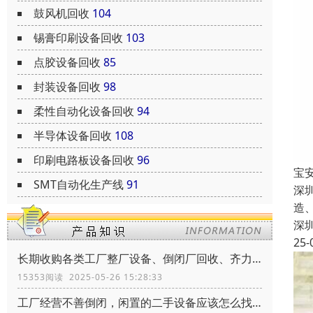
鼓风机回收
104
锡膏印刷设备回收
103
点胶设备回收
85
封装设备回收
98
柔性自动化设备回收
94
半导体设备回收
108
印刷电路板设备回收
96
宝
SMT自动化生产线
91
深
造
深
25-
长期收购各类工厂整厂设备、倒闭厂回收、齐力环保、共创辉煌
15353阅读 2025-05-26 15:28:33
工厂经营不善倒闭，闲置的二手设备应该怎么找到买家靠谱的买家