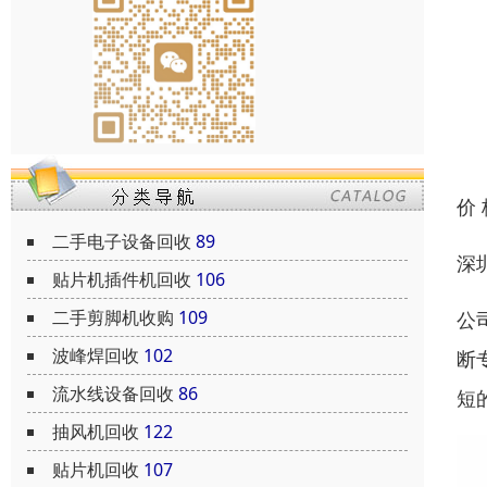
价
二手电子设备回收
89
深
贴片机插件机回收
106
二手剪脚机收购
109
公
波峰焊回收
102
断
流水线设备回收
86
短
抽风机回收
122
贴片机回收
107